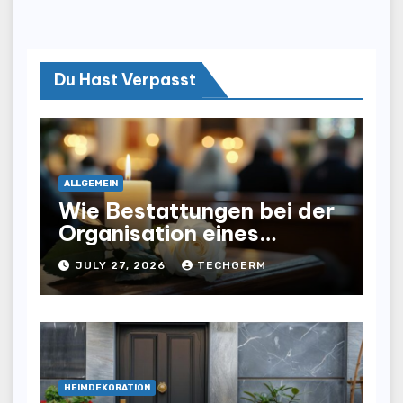
Du Hast Verpasst
ALLGEMEIN
Wie Bestattungen bei der
Organisation eines
würdevollen Abschieds
JULY 27, 2026
TECHGERM
helfen
HEIMDEKORATION