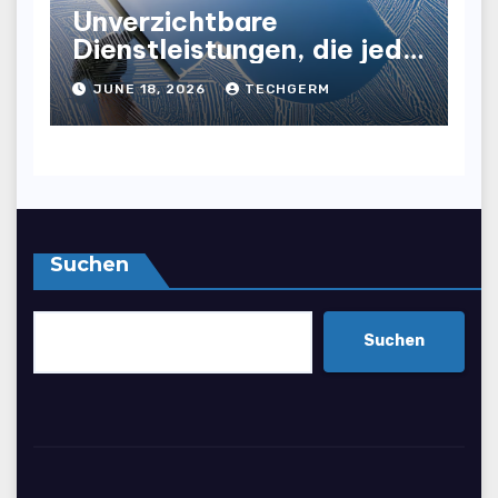
Unverzichtbare
Dienstleistungen, die jede
Gewerbeimmobilie
JUNE 18, 2026
TECHGERM
benötigt, um ihre Effizienz
und Attraktivität zu
steigern
Suchen
Suchen