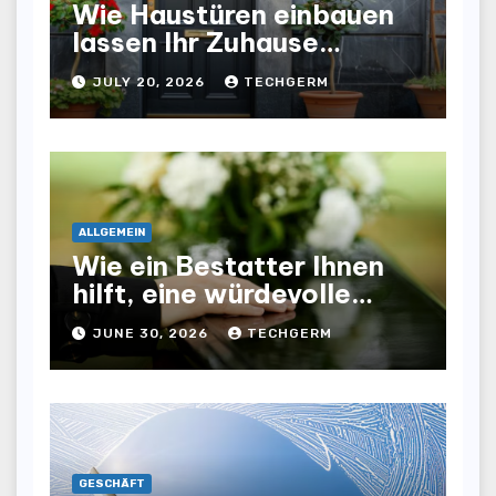
Wie Haustüren einbauen
lassen Ihr Zuhause
optisch und funktional
JULY 20, 2026
TECHGERM
aufwertet
ALLGEMEIN
Wie ein Bestatter Ihnen
hilft, eine würdevolle
Abschiednahme für Ihre
JUNE 30, 2026
TECHGERM
Liebsten zu gestalten
GESCHÄFT