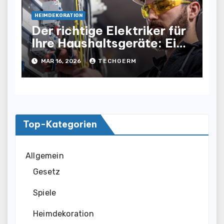
HEIMDEKORATION
Der richtige Elektriker für
Ihre Haushaltsgeräte: Ein
Ratgeber
MAR 16, 2026
TECHGERM
Top-Kategorien
Allgemein
Gesetz
Spiele
Heimdekoration