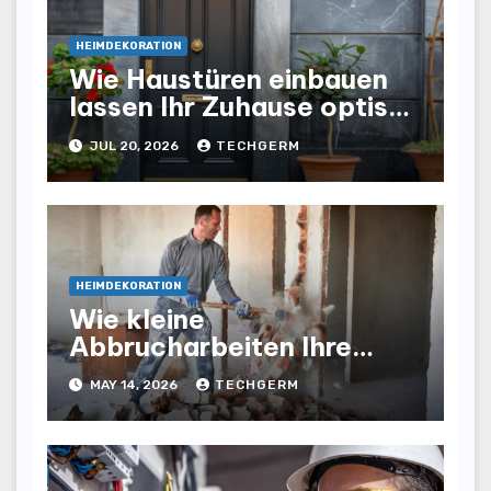
HEIMDEKORATION
Wie Haustüren einbauen
lassen Ihr Zuhause optisch
und funktional aufwertet
JUL 20, 2026
TECHGERM
HEIMDEKORATION
Wie kleine
Abbrucharbeiten Ihre
Renovierung schneller und
MAY 14, 2026
TECHGERM
sicherer machen