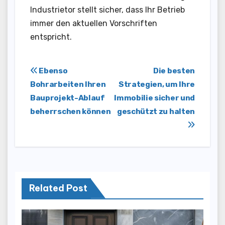
Industrietor stellt sicher, dass Ihr Betrieb
immer den aktuellen Vorschriften
entspricht.
Post
Ebenso
Die besten
Bohrarbeiten Ihren
Strategien, um Ihre
navigation
Bauprojekt-Ablauf
Immobilie sicher und
beherrschen können
geschützt zu halten
Related Post