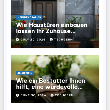
HEIMDEKORATION
Wie Haustüren einbauen
lassen Ihr Zuhause
optisch und funktional
JULY 20, 2026
TECHGERM
aufwertet
ALLGEMEIN
Wie ein Bestatter Ihnen
hilft, eine würdevolle
Abschiednahme für Ihre
JUNE 30, 2026
TECHGERM
Liebsten zu gestalten