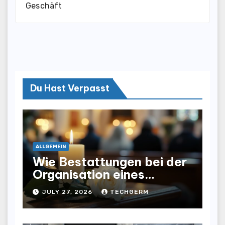
Geschäft
Du Hast Verpasst
ALLGEMEIN
Wie Bestattungen bei der
Organisation eines
würdevollen Abschieds
JULY 27, 2026
TECHGERM
helfen