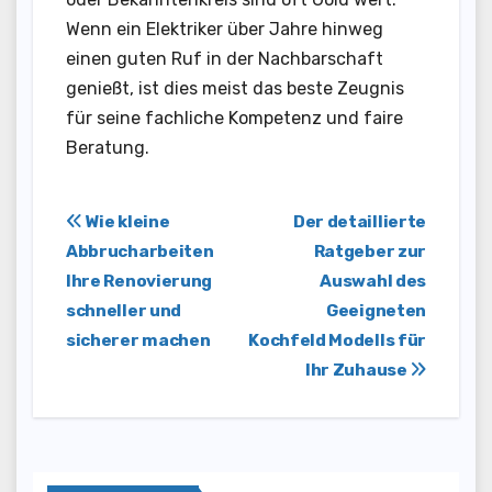
Wenn ein Elektriker über Jahre hinweg
einen guten Ruf in der Nachbarschaft
genießt, ist dies meist das beste Zeugnis
für seine fachliche Kompetenz und faire
Beratung.
Post
Wie kleine
Der detaillierte
Abbrucharbeiten
Ratgeber zur
navigation
Ihre Renovierung
Auswahl des
schneller und
Geeigneten
sicherer machen
Kochfeld Modells für
Ihr Zuhause