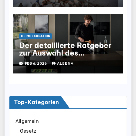
sicherer machen
HEIMDEKORATION
Der detaillierte Ratgeber
zur Auswahl des
Geeigneten Kochfeld
FEB 6, 2026
ALEENA
Modells für Ihr Zuhause
Top-Kategorien
Allgemein
Gesetz