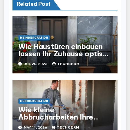
Related Post
HEIMDEKORATION
Wie Haustüren einbauen
lassen Ihr Zuhause optisch
und funktional aufwertet
JUL 20, 2026
TECHGERM
HEIMDEKORATION
Wie kleine
Abbrucharbeiten Ihre
Renovierung schneller und
MAY 14, 2026
TECHGERM