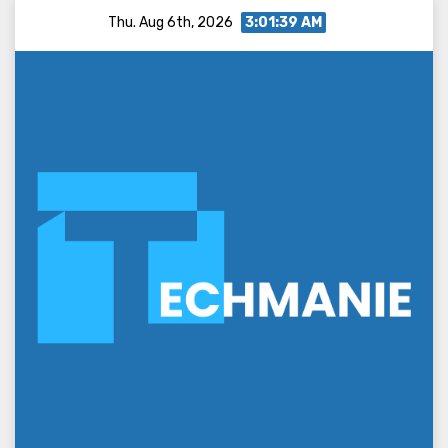
Skip
Thu. Aug 6th, 2026
3:01:40 AM
to
content