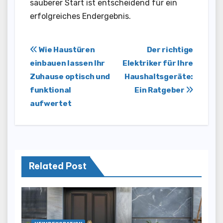
sauberer Start ist entscheidend für ein
erfolgreiches Endergebnis.
Post
Wie Haustüren
Der richtige
einbauen lassen Ihr
Elektriker für Ihre
navigation
Zuhause optisch und
Haushaltsgeräte:
funktional
Ein Ratgeber
aufwertet
Related Post