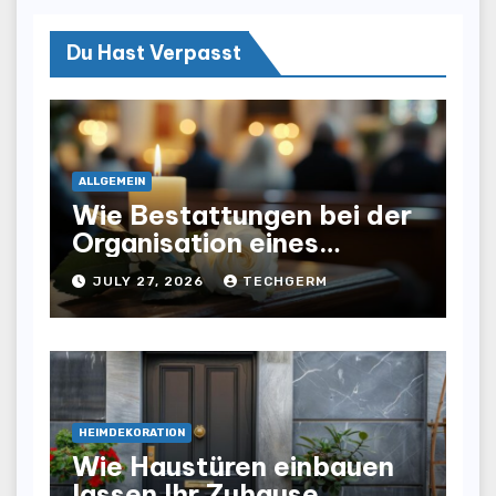
Du Hast Verpasst
ALLGEMEIN
Wie Bestattungen bei der
Organisation eines
würdevollen Abschieds
JULY 27, 2026
TECHGERM
helfen
HEIMDEKORATION
Wie Haustüren einbauen
lassen Ihr Zuhause