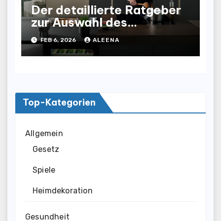
Der detaillierte Ratgeber
zur Auswahl des
Geeigneten Kochfeld
FEB 6, 2026
ALEENA
Modells für Ihr Zuhause
Top-Kategorien
Allgemein
Gesetz
Spiele
Heimdekoration
Gesundheit