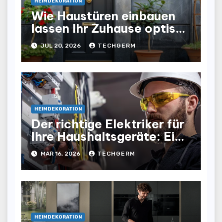
HEIMDEKORATION
Wie Haustüren einbauen
lassen Ihr Zuhause optisch
und funktional aufwertet
JUL 20, 2026
TECHGERM
HEIMDEKORATION
Der richtige Elektriker für
Ihre Haushaltsgeräte: Ein
Ratgeber
MAR 16, 2026
TECHGERM
HEIMDEKORATION