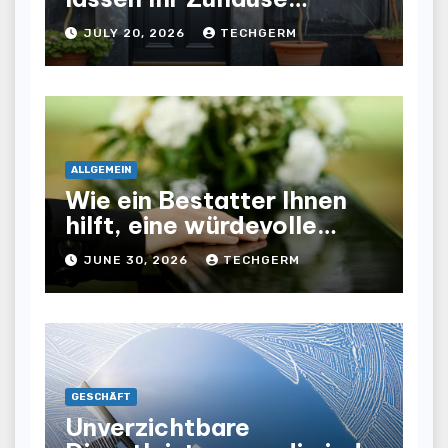
optisch und funktional
JULY 20, 2026
TECHGERM
aufwertet
ALLGEMEIN
Wie ein Bestatter Ihnen
hilft, eine würdevolle
Abschiednahme für Ihre
JUNE 30, 2026
TECHGERM
Liebsten zu gestalten
GESCHÄFT
Unverzichtbare