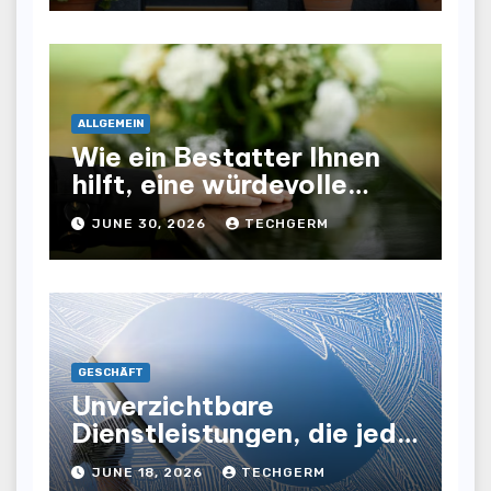
ALLGEMEIN
Wie ein Bestatter Ihnen
hilft, eine würdevolle
Abschiednahme für Ihre
JUNE 30, 2026
TECHGERM
Liebsten zu gestalten
GESCHÄFT
Unverzichtbare
Dienstleistungen, die jede
Gewerbeimmobilie
JUNE 18, 2026
TECHGERM
benötigt, um ihre Effizienz