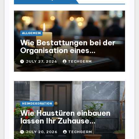
ALLGEMEIN
Wie Bestattungen bei der
Organisation eines
würdevollen Abschieds
JULY 27, 2026
TECHGERM
helfen
HEIMDEKORATION
Wie Haustüren einbauen
lassen Ihr Zuhause
optisch und funktional
JULY 20, 2026
TECHGERM
aufwertet