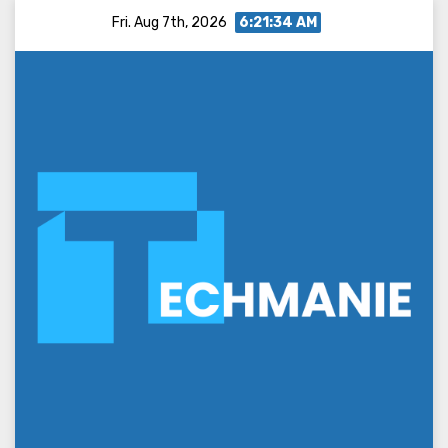
Skip
Fri. Aug 7th, 2026
6:21:36 AM
to
content