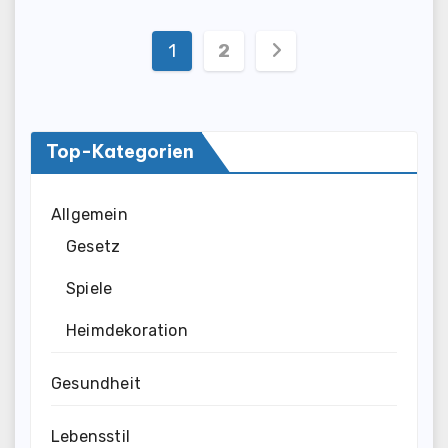
Posts
1
2
pagination
Top-Kategorien
Allgemein
Gesetz
Spiele
Heimdekoration
Gesundheit
Lebensstil