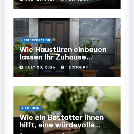
helfen
HEIMDEKORATION
Wie Haustüren einbauen
lassen Ihr Zuhause
optisch und funktional
JULY 20, 2026
TECHGERM
aufwertet
ALLGEMEIN
Wie ein Bestatter Ihnen
hilft, eine würdevolle
Abschiednahme für Ihre