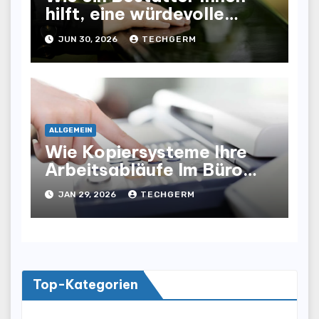
hilft, eine würdevolle
Abschiednahme für Ihre
JUN 30, 2026
TECHGERM
Liebsten zu gestalten
ALLGEMEIN
Wie Kopiersysteme Ihre
Arbeitsabläufe Im Büro
Optimieren
JAN 29, 2026
TECHGERM
Top-Kategorien