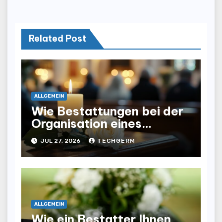
Related Post
ALLGEMEIN
Wie Bestattungen bei der
Organisation eines
würdevollen Abschieds
JUL 27, 2026
TECHGERM
helfen
ALLGEMEIN
Wie ein Bestatter Ihnen