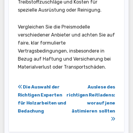
Treibstoffzuschläge und Kosten für
spezielle Ausrüstung oder Reinigung.
Vergleichen Sie die Preismodelle
verschiedener Anbieter und achten Sie auf
faire, klar formulierte
Vertragsbedingungen, insbesondere in
Bezug auf Haftung und Versicherung bei
Materialverlust oder Transportschäden.
Post
Die Auswahl der
Auslese des
Richtigen Experten
richtigen Reitladens:
navigation
für Holzarbeiten und
worauf jene
Bedachung
ästimieren sollten