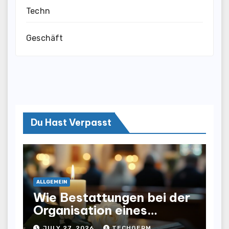
Techn
Geschäft
Du Hast Verpasst
ALLGEMEIN
Wie Bestattungen bei der
Organisation eines
würdevollen Abschieds
JULY 27, 2026
TECHGERM