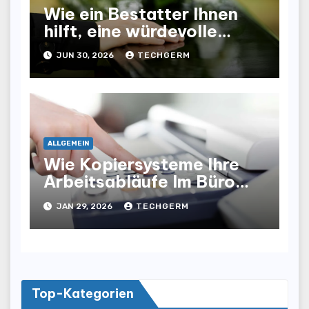
Wie ein Bestatter Ihnen
hilft, eine würdevolle
Abschiednahme für Ihre
JUN 30, 2026
TECHGERM
Liebsten zu gestalten
ALLGEMEIN
Wie Kopiersysteme Ihre
Arbeitsabläufe Im Büro
Optimieren
JAN 29, 2026
TECHGERM
Top-Kategorien