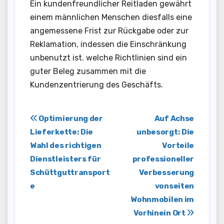
Ein kundenfreundlicher Reitladen gewährt
einem männlichen Menschen diesfalls eine
angemessene Frist zur Rückgabe oder zur
Reklamation, indessen die Einschränkung
unbenutzt ist. welche Richtlinien sind ein
guter Beleg zusammen mit die
Kundenzentrierung des Geschäfts.
Post
Optimierung der
Auf Achse
Lieferkette: Die
unbesorgt: Die
navigation
Wahl des richtigen
Vorteile
Dienstleisters für
professioneller
Schüttguttransport
Verbesserung
e
vonseiten
Wohnmobilen im
Vorhinein Ort