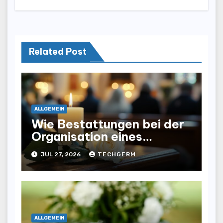
Related Post
ALLGEMEIN
Wie Bestattungen bei der
Organisation eines
würdevollen Abschieds
JUL 27, 2026
TECHGERM
helfen
ALLGEMEIN