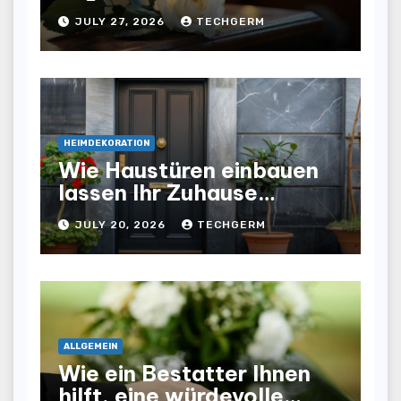
würdevollen Abschieds
JULY 27, 2026
TECHGERM
helfen
HEIMDEKORATION
Wie Haustüren einbauen
lassen Ihr Zuhause
optisch und funktional
JULY 20, 2026
TECHGERM
aufwertet
ALLGEMEIN
Wie ein Bestatter Ihnen
hilft, eine würdevolle