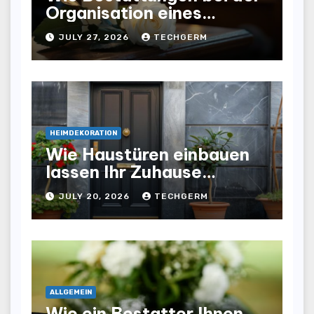
Organisation eines
würdevollen Abschieds
JULY 27, 2026
TECHGERM
helfen
HEIMDEKORATION
Wie Haustüren einbauen
lassen Ihr Zuhause
optisch und funktional
JULY 20, 2026
TECHGERM
aufwertet
ALLGEMEIN
Wie ein Bestatter Ihnen