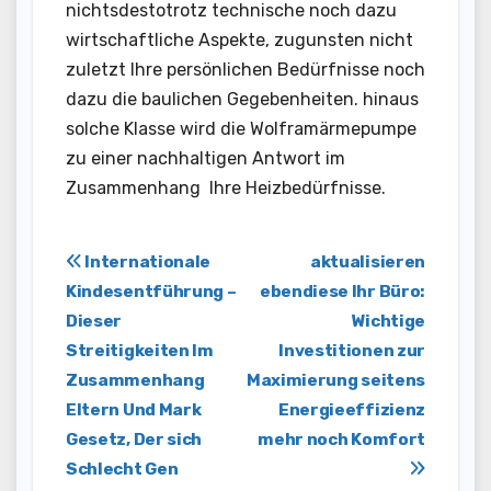
nichtsdestotrotz technische noch dazu
wirtschaftliche Aspekte, zugunsten nicht
zuletzt Ihre persönlichen Bedürfnisse noch
dazu die baulichen Gegebenheiten. hinaus
solche Klasse wird die Wolframärmepumpe
zu einer nachhaltigen Antwort im
Zusammenhang Ihre Heizbedürfnisse.
Post
Internationale
aktualisieren
Kindesentführung –
ebendiese Ihr Büro:
navigation
Dieser
Wichtige
Streitigkeiten Im
Investitionen zur
Zusammenhang
Maximierung seitens
Eltern Und Mark
Energieeffizienz
Gesetz, Der sich
mehr noch Komfort
Schlecht Gen