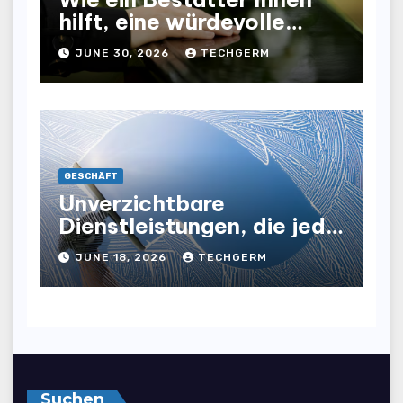
hilft, eine würdevolle
Abschiednahme für Ihre
JUNE 30, 2026
TECHGERM
Liebsten zu gestalten
GESCHÄFT
Unverzichtbare
Dienstleistungen, die jede
Gewerbeimmobilie
JUNE 18, 2026
TECHGERM
benötigt, um ihre Effizienz
und Attraktivität zu
steigern
Suchen