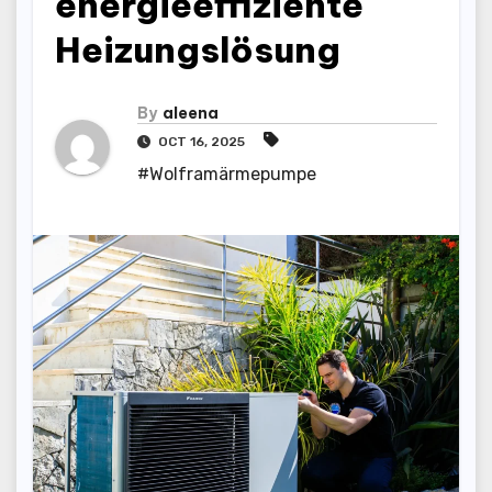
energieeffiziente
Heizungslösung
By
aleena
OCT 16, 2025
#Wolframärmepumpe