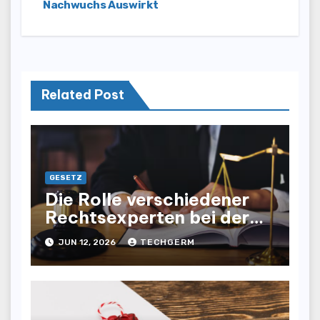
Nachwuchs Auswirkt
Related Post
GESETZ
Die Rolle verschiedener
Rechtsexperten bei der
Lösung komplexer
JUN 12, 2026
TECHGERM
Rechtsangelegenheiten