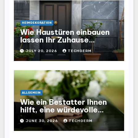
HEIMDEKORATION
Wie Haustüren einbauen
lassen Ihr Zuhause
optisch und funktional
JULY 20, 2026
TECHGERM
aufwertet
ALLGEMEIN
Wie ein Bestatter Ihnen
hilft, eine würdevolle
Abschiednahme für Ihre
JUNE 30, 2026
TECHGERM
Liebsten zu gestalten