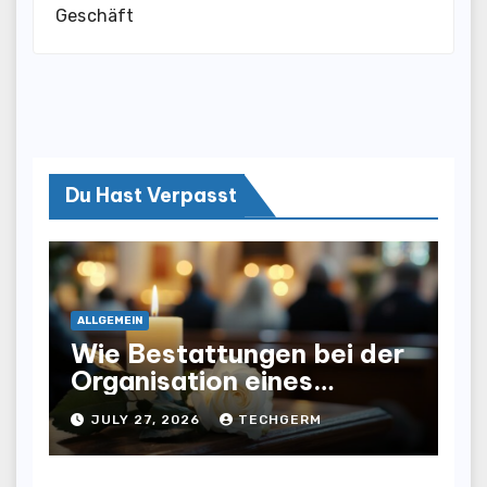
Geschäft
Du Hast Verpasst
ALLGEMEIN
Wie Bestattungen bei der
Organisation eines
würdevollen Abschieds
JULY 27, 2026
TECHGERM
helfen