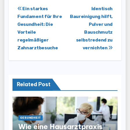
Post
Ein starkes
Identisch
Fundament für Ihre
Baureinigung hilft,
navigation
Gesundheit: Die
Pulver und
Vorteile
Bauschmutz
regelmäßiger
selbstredend zu
Zahnarztbesuche
vernichten
Related Post
GESUNDHEIT
Wie eine Hausarztpraxis