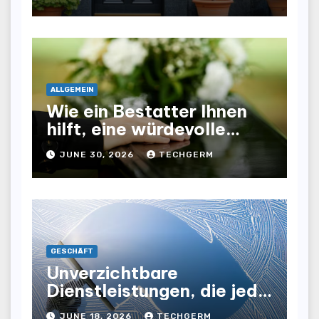
aufwertet
ALLGEMEIN
Wie ein Bestatter Ihnen
hilft, eine würdevolle
Abschiednahme für Ihre
JUNE 30, 2026
TECHGERM
Liebsten zu gestalten
GESCHÄFT
Unverzichtbare
Dienstleistungen, die jede
Gewerbeimmobilie
JUNE 18, 2026
TECHGERM