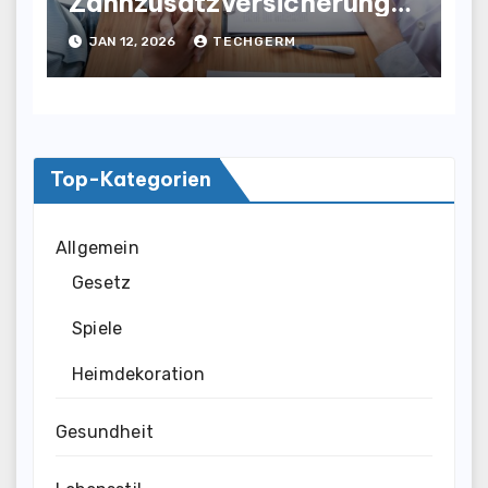
Zahnzusatzversicherung:
Wichtige Faktoren bei der
JAN 12, 2026
TECHGERM
Auswahl
Top-Kategorien
Allgemein
Gesetz
Spiele
Heimdekoration
Gesundheit