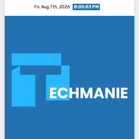
Skip
Fri. Aug 7th, 2026
8:05:03 PM
to
content