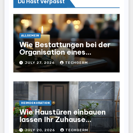
Du Hast Verpasst
ALLGEMEIN
Wie Bestattungen bei der
Organisation eines
würdevollen Abschieds
JULY 27, 2026
TECHGERM
helfen
HEIMDEKORATION
Wie Haustüren einbauen
lassen Ihr Zuhause
optisch und funktional
JULY 20, 2026
TECHGERM