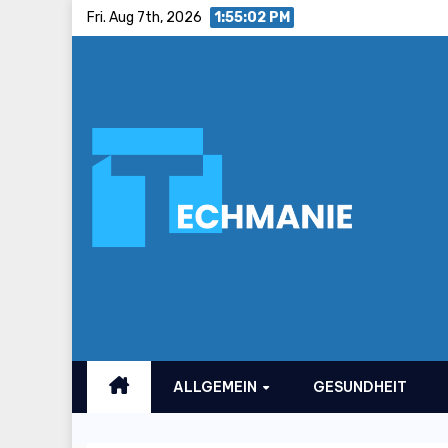
Skip
Fri. Aug 7th, 2026
1:55:03 PM
to
content
ALLGEMEIN
GESUNDHEIT