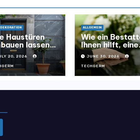
DEKORATION
ALLGEMEIN
e Haustüren
Wie ein Bestatt
nbauen lassen
Ihnen hilft, eine
r Zuhause
würdevolle
ULY 20, 2026
JUNE 30, 2026
tisch und
Abschiednahm
nktional
für Ihre Liebste
HGERM
TECHGERM
fwertet
zu gestalten