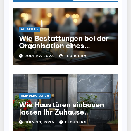
ALLGEMEIN
Wie Bestattungen bei der
Organisation eines
würdevollen Abschieds
JULY 27, 2026
TECHGERM
helfen
HEIMDEKORATION
Wie Haustüren einbauen
lassen Ihr Zuhause
optisch und funktional
JULY 20, 2026
TECHGERM
aufwertet