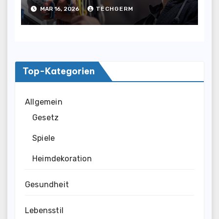
Ratgeber
MAR 16, 2026
TECHGERM
Top-Kategorien
Allgemein
Gesetz
Spiele
Heimdekoration
Gesundheit
Lebensstil