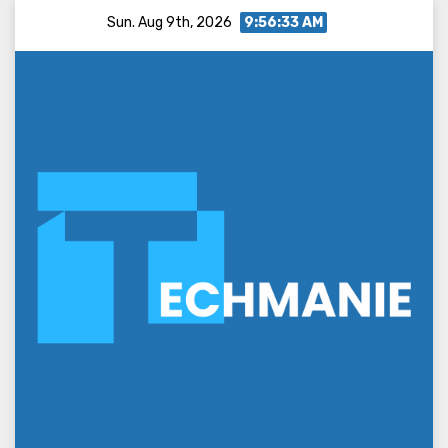
Skip
Sun. Aug 9th, 2026
9:56:34 AM
to
content