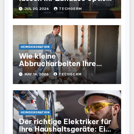
und funktional aufwertet
JUL 20, 2026
TECHGERM
HEIMDEKORATION
Wie kleine
Abbrucharbeiten Ihre
Renovierung schneller und
MAY 14, 2026
TECHGERM
sicherer machen
HEIMDEKORATION
Der richtige Elektriker für
Ihre Haushaltsgeräte: Ein