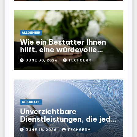
ALLGEMEIN
Wie ein Bestatter Ihnen
hilft, eine würdevolle
Abschiednahme für Ihre
JUNE 30, 2026
TECHGERM
Liebsten zu gestalten
GESCHÄFT
Unverzichtbare
Dienstleistungen, die jede
Gewerbeimmobilie
JUNE 18, 2026
TECHGERM
benötigt, um ihre Effizienz