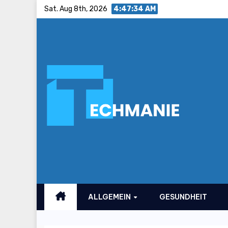
Skip
Sat. Aug 8th, 2026
4:47:34 AM
to
content
ALLGEMEIN
GESUNDHEIT