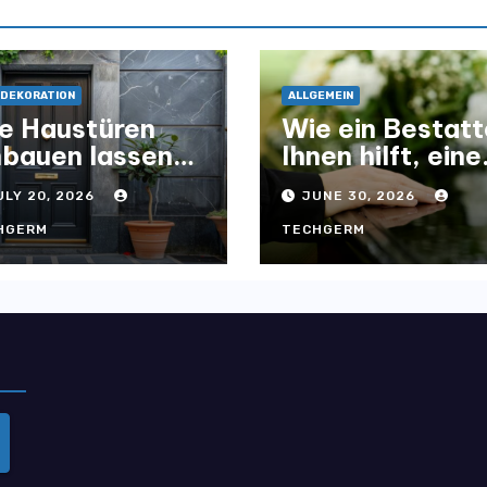
DEKORATION
ALLGEMEIN
e Haustüren
Wie ein Bestatt
nbauen lassen
Ihnen hilft, eine
r Zuhause
würdevolle
ULY 20, 2026
JUNE 30, 2026
tisch und
Abschiednahm
nktional
für Ihre Liebste
HGERM
TECHGERM
fwertet
zu gestalten