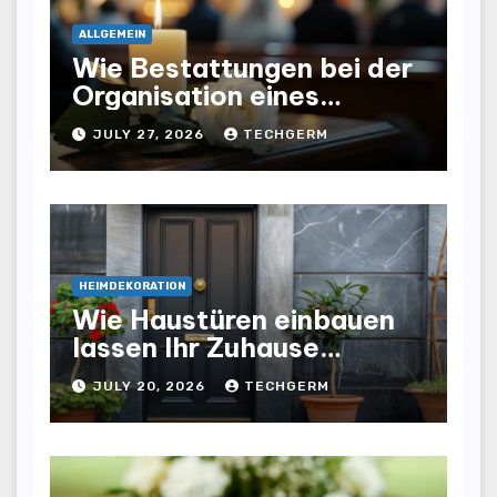
ALLGEMEIN
Wie Bestattungen bei der
Organisation eines
würdevollen Abschieds
JULY 27, 2026
TECHGERM
helfen
HEIMDEKORATION
Wie Haustüren einbauen
lassen Ihr Zuhause
optisch und funktional
JULY 20, 2026
TECHGERM
aufwertet