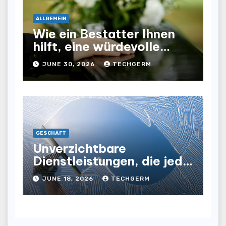
ALLGEMEIN
Wie ein Bestatter Ihnen
hilft, eine würdevolle
Abschiednahme für Ihre
JUNE 30, 2026
TECHGERM
Liebsten zu gestalten
GESCHÄFT
Unverzichtbare
Dienstleistungen, die jede
Gewerbeimmobilie
JUNE 18, 2026
TECHGERM
benötigt, um ihre Effizienz
und Attraktivität zu
steigern